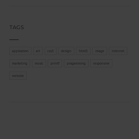
TAGS
application
art
css3
design
html5
image
internet
marketing
music
printf
progamming
responsive
website