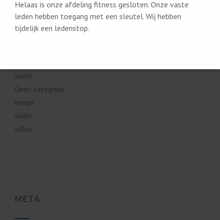
Helaas is onze afdeling fitness gesloten. Onze vaste
leden hebben toegang met een sleutel. Wij hebben
tijdelijk een ledenstop.
CATEGORIEËN
audio
Geen categorie
image
slider
video
META