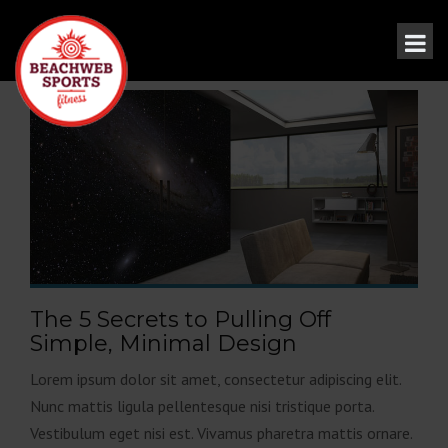
The 5 Secrets to Pulling Off
Simple, Minimal Design
Lorem ipsum dolor sit amet, consectetur adipiscing elit.
Nunc mattis ligula pellentesque nisi tristique porta.
Vestibulum eget nisi est. Vivamus pharetra mattis ornare.