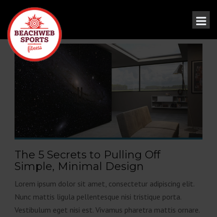
The 5 Secrets to Pulling Off
Simple, Minimal Design
Lorem ipsum dolor sit amet, consectetur adipiscing elit.
Nunc mattis ligula pellentesque nisi tristique porta.
Vestibulum eget nisi est. Vivamus pharetra mattis ornare.