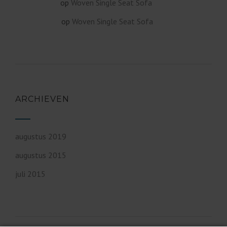
op
Woven Single Seat Sofa
Cobus Bester
op
Woven Single Seat Sofa
James Koster
ARCHIEVEN
augustus 2019
augustus 2015
juli 2015