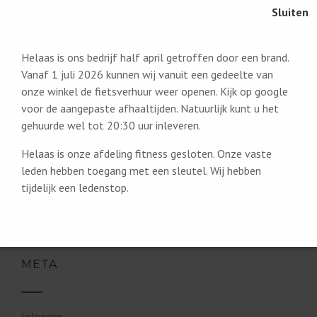
CATEGORIEËN
Helaas is ons bedrijf half april getroffen door een brand.
Vanaf 1 juli 2026 kunnen wij vanuit een gedeelte van
audio
onze winkel de fietsverhuur weer openen. Kijk op google
Geen categorie
voor de aangepaste afhaaltijden. Natuurlijk kunt u het
image
gehuurde wel tot 20:30 uur inleveren.
slider
Helaas is onze afdeling fitness gesloten. Onze vaste
video
leden hebben toegang met een sleutel. Wij hebben
tijdelijk een ledenstop.
META
Inloggen