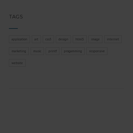
TAGS
application
art
css3
design
html5
image
internet
marketing
music
printf
progamming
responsive
website