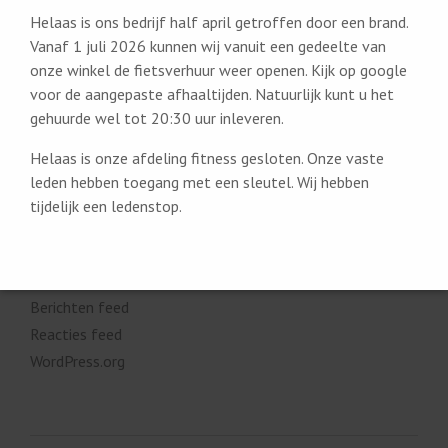
image
Helaas is ons bedrijf half april getroffen door een brand.
slider
Vanaf 1 juli 2026 kunnen wij vanuit een gedeelte van
video
onze winkel de fietsverhuur weer openen. Kijk op google
voor de aangepaste afhaaltijden. Natuurlijk kunt u het
gehuurde wel tot 20:30 uur inleveren.
Helaas is onze afdeling fitness gesloten. Onze vaste
leden hebben toegang met een sleutel. Wij hebben
tijdelijk een ledenstop.
META
Inloggen
Berichten feed
Reacties feed
WordPress.org