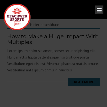
Embed HTML is niet beschikbaar.
How to Make a Huge Impact With
Multiples
Lorem ipsum dolor sit amet, consectetur adipiscing elit.
Nunc mattis ligula pellentesque nisi tristique porta.
Vestibulum eget nisi est. Vivamus pharetra mattis ornare.
Vestibulum ante ipsum primis in faucibus...
READ MORE