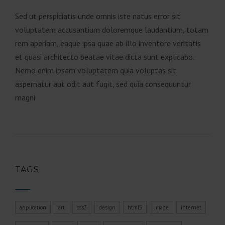
Sed ut perspiciatis unde omnis iste natus error sit
voluptatem accusantium doloremque laudantium, totam
rem aperiam, eaque ipsa quae ab illo inventore veritatis
et quasi architecto beatae vitae dicta sunt explicabo.
Nemo enim ipsam voluptatem quia voluptas sit
aspernatur aut odit aut fugit, sed quia consequuntur
magni
TAGS
application
art
css3
design
html5
image
internet