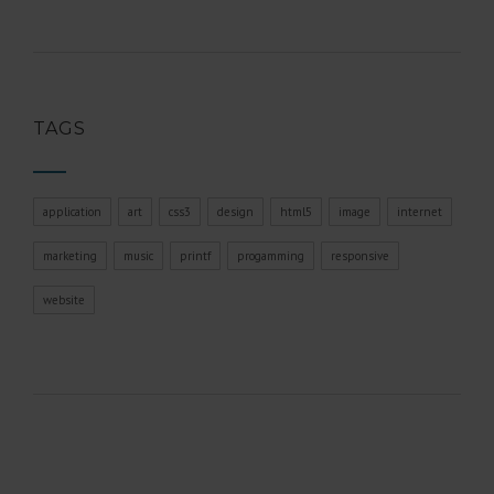
TAGS
application
art
css3
design
html5
image
internet
marketing
music
printf
progamming
responsive
website