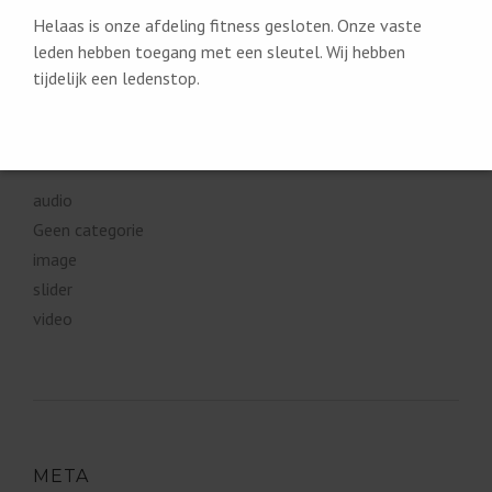
Helaas is onze afdeling fitness gesloten. Onze vaste
leden hebben toegang met een sleutel. Wij hebben
tijdelijk een ledenstop.
CATEGORIEËN
audio
Geen categorie
image
slider
video
META