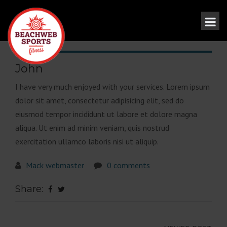
John
I have very much enjoyed with your services. Lorem ipsum
dolor sit amet, consectetur adipisicing elit, sed do
eiusmod tempor incididunt ut labore et dolore magna
aliqua. Ut enim ad minim veniam, quis nostrud
exercitation ullamco laboris nisi ut aliquip.
Mack webmaster
0 comments
Share: