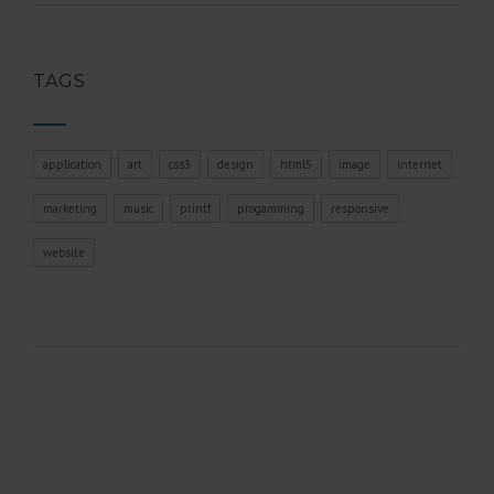
TAGS
application
art
css3
design
html5
image
internet
marketing
music
printf
progamming
responsive
website