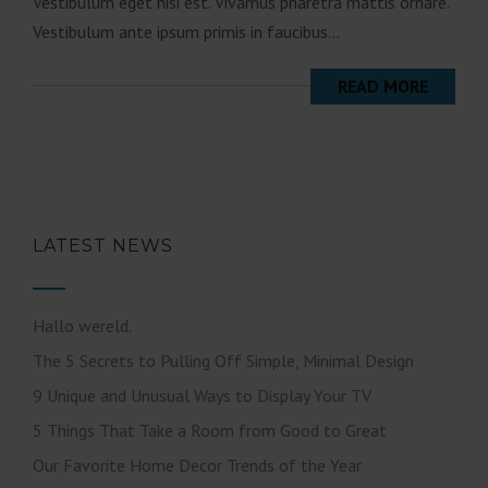
Vestibulum eget nisi est. Vivamus pharetra mattis ornare.
Vestibulum ante ipsum primis in faucibus...
READ MORE
LATEST NEWS
Hallo wereld.
The 5 Secrets to Pulling Off Simple, Minimal Design
9 Unique and Unusual Ways to Display Your TV
5 Things That Take a Room from Good to Great
Our Favorite Home Decor Trends of the Year