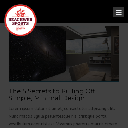
The 5 Secrets to Pulling Off
Simple, Minimal Design
Lorem ipsum dolor sit amet, consectetur adipiscing elit.
Nunc mattis ligula pellentesque nisi tristique porta.
Vestibulum eget nisi est. Vivamus pharetra mattis ornare.