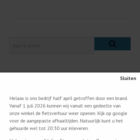
RECENTE BERICHTEN
Helaas is ons bedrijf half april getroffen door een brand.
Vanaf 1 juli 2026 kunnen wij vanuit een gedeelte van
onze winkel de fietsverhuur weer openen. Kijk op google
Hallo wereld.
voor de aangepaste afhaaltijden. Natuurlijk kunt u het
The 5 Secrets to Pulling Off Simple, Minimal Design
gehuurde wel tot 20:30 uur inleveren.
9 Unique and Unusual Ways to Display Your TV