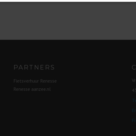
PARTNERS
V
Fietsverhuur Renesse
Renesse aanzee.nl
4
Te
E
F