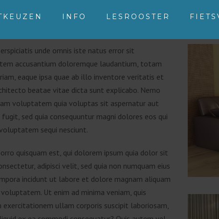
TKEUZEN
INFO
LESROOSTER
FIET
erspiciatis unde omnis iste natus error sit
tem accusantium doloremque laudantium, totam
iam, eaque ipsa quae ab illo inventore veritatis et
rchitecto beatae vitae dicta sunt explicabo. Nemo
sam voluptatem quia voluptas sit aspernatur aut
 fugit, sed quia consequuntur magni dolores eos qui
 voluptatem sequi nesciunt.
orro quisquam est, qui dolorem ipsum quia dolor sit
nsectetur, adipisci velit, sed quia non numquam eius
mpora incidunt ut labore et dolore magnam aliquam
 voluptatem. Ut enim ad minima veniam, quis
 exercitationem ullam corporis suscipit laboriosam,
 aliquid ex ea commodi consequatur? Quis autem vel