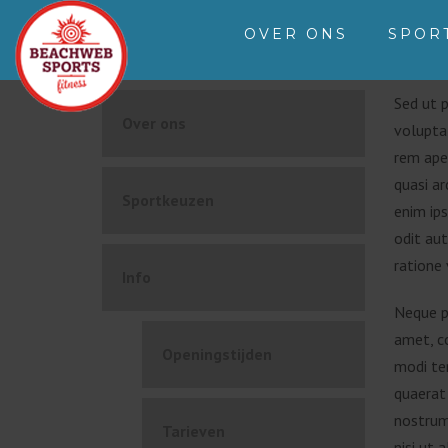
OVER ONS
SPOR
Sed ut p
Over ons
volupta
rem aper
quasi a
Sportkeuzen
enim ip
odit aut
ratione
Info
Neque p
amet, co
Openingstijden
modi te
quaerat
nostrum
Tarieven
nisi ut