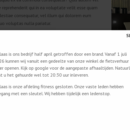
 reprehenderit qui in ea voluptate velit esse quam
olestiae consequatur, vel illum qui dolorem eum
uo voluptas nulla pariatur.
sum dolor sit amet, consectetur adipiscing elit, sed
mod tempor incididunt ut labore et dolore magna
Ut enim ad minim veniam, quis nostrud exercitation
aas is ons bedrijf half april getroffen door een brand. Vanaf 1 juli
 laboris nisi ut aliquip ex ea commodo consequat.
6 kunnen wij vanuit een gedeelte van onze winkel de fietsverhuur
r openen. Kijk op google voor de aangepaste afhaaltijden. Natuurl
e irure dolor in reprehenderit in voluptate velit esse
t u het gehuurde wel tot 20:30 uur inleveren.
olore eu fugiat nulla pariatur. Excepteur sint
 cupidatat non proident, sunt in culpa qui officia
aas is onze afdeling fitness gesloten. Onze vaste leden hebben
 mollit anim id est laborum.
gang met een sleutel. Wij hebben tijdelijk een ledenstop.