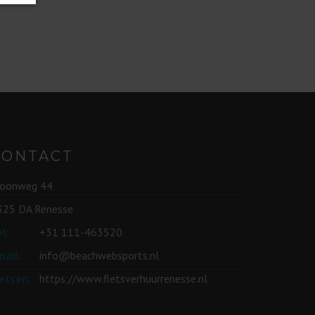
CONTACT
roonweg 44
325 DA Renesse
l:
+31 111-463520
mail:
info@beachwebsports.nl
ietsen:
https://www.fietsverhuurrenesse.nl