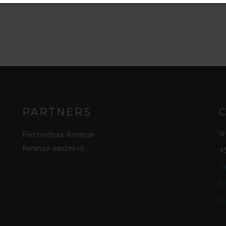
PARTNERS
V
Fietsverhuur Renesse
Renesse aanzee.nl
4
Te
E
F