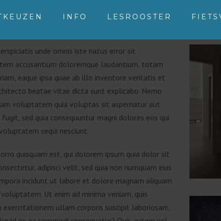
TKEUZEN
INFO
LESROOSTER
FIET
erspiciatis unde omnis iste natus error sit
tem accusantium doloremque laudantium, totam
iam, eaque ipsa quae ab illo inventore veritatis et
rchitecto beatae vitae dicta sunt explicabo. Nemo
sam voluptatem quia voluptas sit aspernatur aut
 fugit, sed quia consequuntur magni dolores eos qui
 voluptatem sequi nesciunt.
orro quisquam est, qui dolorem ipsum quia dolor sit
nsectetur, adipisci velit, sed quia non numquam eius
mpora incidunt ut labore et dolore magnam aliquam
 voluptatem. Ut enim ad minima veniam, quis
 exercitationem ullam corporis suscipit laboriosam,
 aliquid ex ea commodi consequatur? Quis autem vel