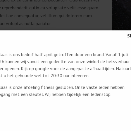
 reprehenderit qui in ea voluptate velit esse quam
olestiae consequatur, vel illum qui dolorem eum
uo voluptas nulla pariatur.
sum dolor sit amet, consectetur adipiscing elit, sed
mod tempor incididunt ut labore et dolore magna
Ut enim ad minim veniam, quis nostrud exercitation
aas is ons bedrijf half april getroffen door een brand. Vanaf 1 juli
 laboris nisi ut aliquip ex ea commodo consequat.
6 kunnen wij vanuit een gedeelte van onze winkel de fietsverhuur
r openen. Kijk op google voor de aangepaste afhaaltijden. Natuurl
e irure dolor in reprehenderit in voluptate velit esse
t u het gehuurde wel tot 20:30 uur inleveren.
olore eu fugiat nulla pariatur. Excepteur sint
 cupidatat non proident, sunt in culpa qui officia
aas is onze afdeling fitness gesloten. Onze vaste leden hebben
 mollit anim id est laborum.
gang met een sleutel. Wij hebben tijdelijk een ledenstop.