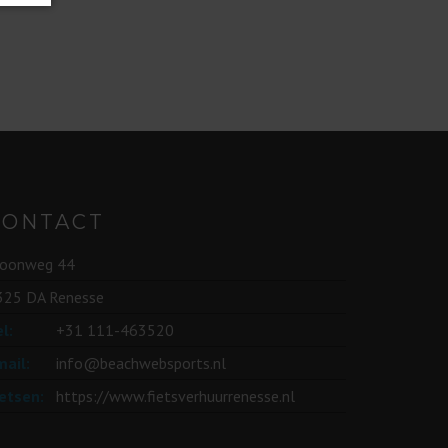
CONTACT
roonweg 44
325 DA Renesse
l:
+31 111-463520
mail:
info@beachwebsports.nl
ietsen:
https://www.fietsverhuurrenesse.nl