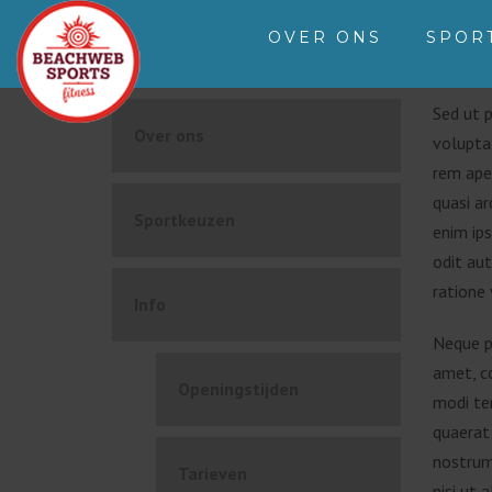
OVER ONS
SPOR
Sed ut p
Over ons
volupta
rem aper
quasi a
Sportkeuzen
enim ip
odit aut
ratione
Info
Neque p
amet, co
Openingstijden
modi te
quaerat
nostrum
Tarieven
nisi ut