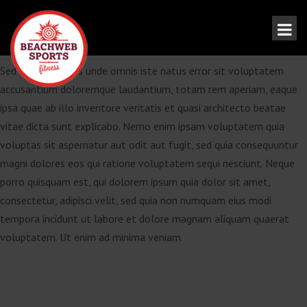
Sed ut perspiciatis unde omnis iste natus error sit voluptatem
accusantium doloremque laudantium, totam rem aperiam, eaque
ipsa quae ab illo inventore veritatis et quasi architecto beatae
vitae dicta sunt explicabo. Nemo enim ipsam voluptatem quia
voluptas sit aspernatur aut odit aut fugit, sed quia consequuntur
magni dolores eos qui ratione voluptatem sequi nesciunt. Neque
porro quisquam est, qui dolorem ipsum quia dolor sit amet,
consectetur, adipisci velit, sed quia non numquam eius modi
tempora incidunt ut labore et dolore magnam aliquam quaerat
voluptatem. Ut enim ad minima veniam.