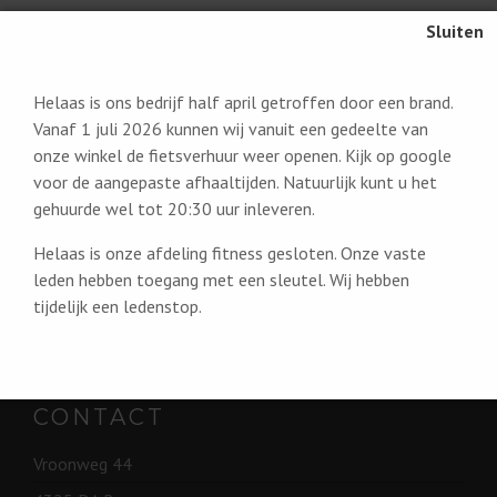
Helaas is ons bedrijf half april getroffen door een brand.
Vanaf 1 juli 2026 kunnen wij vanuit een gedeelte van
onze winkel de fietsverhuur weer openen. Kijk op google
voor de aangepaste afhaaltijden. Natuurlijk kunt u het
gehuurde wel tot 20:30 uur inleveren.
PARTNERS
Helaas is onze afdeling fitness gesloten. Onze vaste
leden hebben toegang met een sleutel. Wij hebben
Fietsverhuur Renesse
tijdelijk een ledenstop.
Renesse aanzee.nl
CONTACT
Vroonweg 44